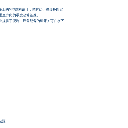
座上的V型结构设计，也有助于将设备固定
垂直方向的零度起算基准。
业提供了便利。设备配备的磁开关可在水下
流电源