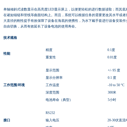
单轴倾斜式读数显示在高亮度LED显示屏上，以便更轻松的进行数据读取；而其底
在诸如锚链和管线等曲面结构上。而且，系统可以根据任务的需要更改其水平或者
大直径的刚性提手有效保障了设备在海底的便携性，为水下戴手套进行设备安装作
自由切换，从而有效延长了设备电池的使用寿命。
技术规格
精度
0.1度
性能
重复性
0.01度
显示范围
+/- 95 度
显示分辨率
0.1 度
工作范围
/
环境
工作温度
-10 to 50 °C
深度范围
300米
电池寿命（典型）
5小时
RS232
接口
输入电压
20-30伏直