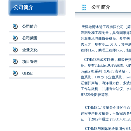
公司简介
公司简介
公司简介
天津港湾水运工程有限公司（简
洋测绘和工程测量，具有国家海
公司荣誉
际海事承包商协会成员。多年来
秀人才，现有职工
60
人，其中
企业文化
程师
11
人，助理工程师
17
人，相
CTHME
自成立以来，积极开
项目管理
备。现有
Trimble DGPS
系统、
GP
Sagitta-01
系列（
DGPS
流动站）
QHSE
位系统、
LBL
水下定位系统、
Geo
嵌侧扫声纳、海洋磁力仪、多波
工作站微机；并拥有全站仪、水
HP520
绘图仪等等。
CTHME
以
“
质量是企业的生命
过程中严把质量关，不断完善各
证，于
2012
年通过了
ISO14001:2
CTHME
与国际测绘集团公司