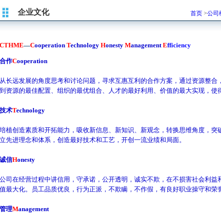
企业文化
首页
>
公司
CTHME
—
C
ooperation
T
echnology
H
onesty
M
anagement
E
fficiency
合作
C
ooperation
从长远发展的角度思考和讨论问题，寻求互惠互利的合作方案，通过资源整合
到资源的最佳配置、组织的最优组合、人才的最好利用、价值的最大实现，使
技术
T
echnology
培植创造素质和开拓能力，吸收新信息、新知识、新观念，转换思维角度，突
立先进理念和体系，创造最好技术和工艺，开创一流业绩和局面。
诚信
H
onesty
公司在经营过程中讲信用，守承诺，公开透明，诚实不欺，在不损害社会利益
值最大化。员工品质优良，行为正派，不欺瞒，不作假，有良好职业操守和荣
管理
M
anagement